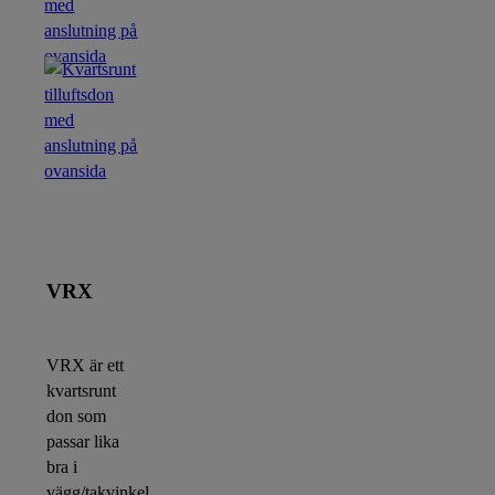
VRX
VRX är ett
kvartsrunt
don som
passar lika
bra i
vägg/takvinkel