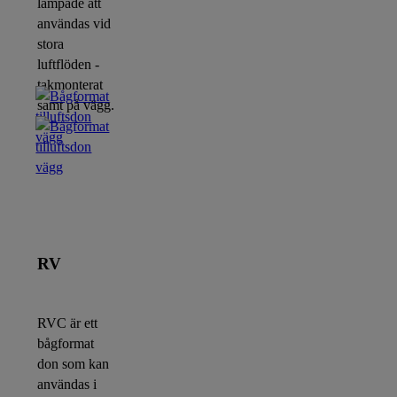
lämpade att
användas vid
stora
luftflöden -
takmonterat
samt på vägg.
RV
RVC är ett
bågformat
don som kan
användas i