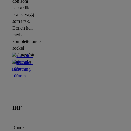
don som
passar lika
bra på vägg
som i tak.
Donen kan
med en
kompletterande
sockel
anslutas från
undersidan.
IRF
Runda