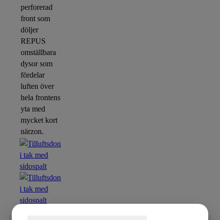
perforerad
front som
döljer
REPUS
omställbara
dysor som
fördelar
luften över
hela frontens
yta med
mycket kort
närzon.