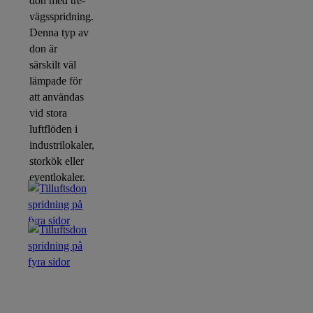
don med tre-
vägsspridning.
Denna typ av
don är
särskilt väl
lämpade för
att användas
vid stora
luftflöden i
industrilokaler,
storkök eller
eventlokaler.