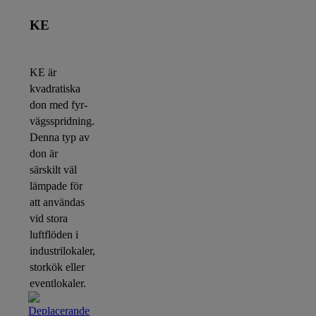
KE
KE är
kvadratiska
don med fyr-
vägsspridning.
Denna typ av
don är
särskilt väl
lämpade för
att användas
vid stora
luftflöden i
industrilokaler,
storkök eller
eventlokaler.