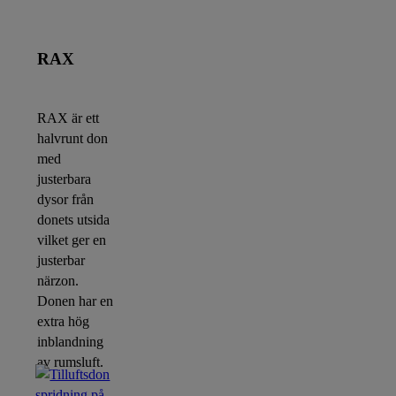
RAX
RAX är ett
halvrunt don
med
justerbara
dysor från
donets utsida
vilket ger en
justerbar
närzon.
Donen har en
extra hög
inblandning
av rumsluft.