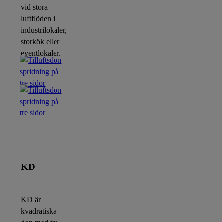
vid stora
luftflöden i
industrilokaler,
storkök eller
eventlokaler.
KD
KD är
kvadratiska