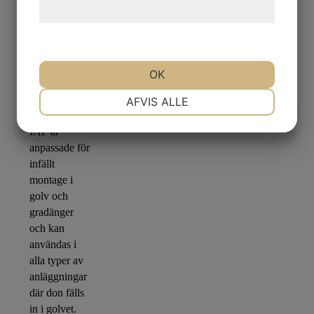
hjemmeside.
OK
IAF
NØDVENDIGE
PRÆFERENCER
AFVIS ALLE
IAF är
MARKETING
STATISTIK
anpassade för
infällt
montage i
golv och
gradänger
och kan
användas i
alla typer av
anläggningar
där don fälls
in i golvet.